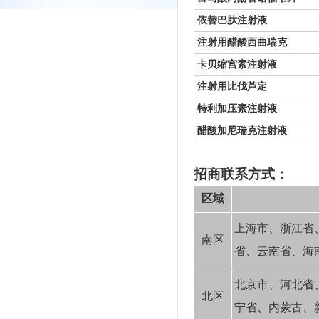
依替巴肽注射液
注射用醋酸西曲瑞克
卡贝缩宫素注射液
注射用比伐芦定
特利加压素注射液
醋酸加尼瑞克注射液
招商联系方式：
区域
上海市、浙江省
南区
省、云南省、海
北京市、河北省
北区
宁省、内蒙古、